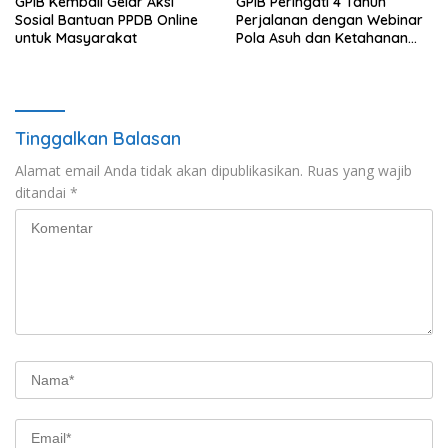
GPIB Kembali Gelar Aksi
GPIB Peringati 4 Tahun
Sosial Bantuan PPDB Online
Perjalanan dengan Webinar
untuk Masyarakat
Pola Asuh dan Ketahanan
Keluarga
Tinggalkan Balasan
Alamat email Anda tidak akan dipublikasikan.
Ruas yang wajib
ditandai
*