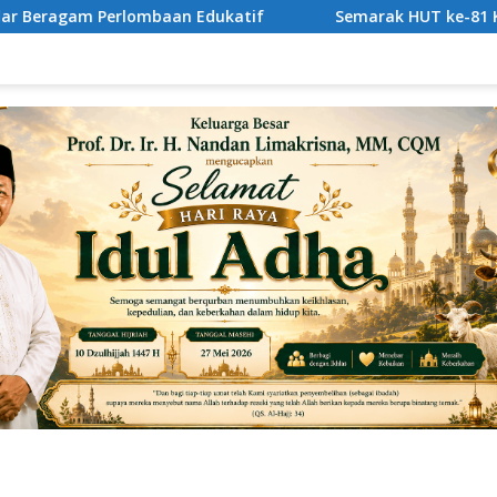
atif
Semarak HUT ke-81 Kemerdekaan RI, SAHABAT CER