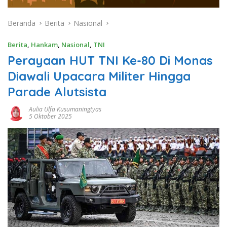
Beranda
Berita
Nasional
Berita
,
Hankam
,
Nasional
,
TNI
Perayaan HUT TNI Ke-80 Di Monas
Diawali Upacara Militer Hingga
Parade Alutsista
Aulia Ulfa Kusumaningtyas
5 Oktober 2025