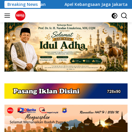
Langsung
iwan
Breaking News
Apel Kebangsaan Jaga Jakarta untuk Indonesia, 
ke
konten