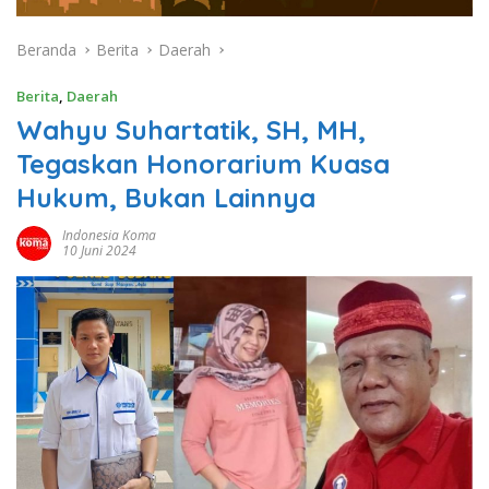
Beranda
Berita
Daerah
Berita
,
Daerah
Wahyu Suhartatik, SH, MH,
Tegaskan Honorarium Kuasa
Hukum, Bukan Lainnya
Indonesia Koma
10 Juni 2024