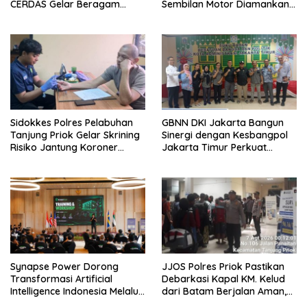
CERDAS Gelar Beragam
Sembilan Motor Diamankan
Perlombaan Edukatif
di Jakarta Timur
Sidokkes Polres Pelabuhan
GBNN DKI Jakarta Bangun
Tanjung Priok Gelar Skrining
Sinergi dengan Kesbangpol
Risiko Jantung Koroner
Jakarta Timur Perkuat
untuk Personel PNPP
Wawasan Kebangsaan
Synapse Power Dorong
JJOS Polres Priok Pastikan
Transformasi Artificial
Debarkasi Kapal KM. Kelud
Intelligence Indonesia Melalui
dari Batam Berjalan Aman,
Workshop AI Nasional
Tertib, dan Lancar