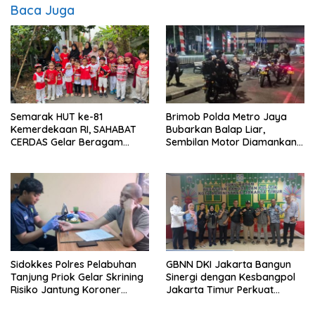
Baca Juga
Semarak HUT ke-81
Brimob Polda Metro Jaya
Kemerdekaan RI, SAHABAT
Bubarkan Balap Liar,
CERDAS Gelar Beragam
Sembilan Motor Diamankan
Perlombaan Edukatif
di Jakarta Timur
Sidokkes Polres Pelabuhan
GBNN DKI Jakarta Bangun
Tanjung Priok Gelar Skrining
Sinergi dengan Kesbangpol
Risiko Jantung Koroner
Jakarta Timur Perkuat
untuk Personel PNPP
Wawasan Kebangsaan