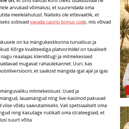
line on
, et sinu valitud koht oleks usaldusväärne
tele arvukaid võimalusi, et suurendada oma
tida meelelahutust. Näiteks ole ettevaatlik, et
iseks sobivaid
vavada casino bonus code
, mis võivad
kusele on ka mängukeskkonna turvalisus ja
ikud. Kõrge kvaliteediga platvormidel on tavaliselt
 nagu reaalajas klienditugi ja mitmekesised
imaldavad mugavat rahaülekannet. Uuri, kas
iiliversiooni, et saaksid mängida igal ajal ja igas
 mänguvaliku mitmekesisust. Uued ja
mängud, lauamängud ning live-kasiinod pakuvad
 viise võidu saavutamiseks. Vali spetsiaalselt oma
gud ning kasutage nutikalt oma strateegiaid, et
si suurt võita.