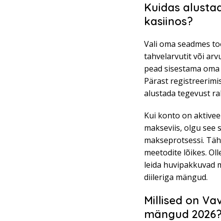
Kuidas alusta
kasiinos?
Vali oma seadmes toe
tahvelarvutit või arv
pead sisestama oma 
Pärast registreerimi
alustada tegevust ra
Kui konto on aktivee
makseviis, olgu see s
makseprotsessi. Täh
meetodite lõikes. Ol
leida huvipakkuvad m
diileriga mängud.
Millised on V
mängud 2026