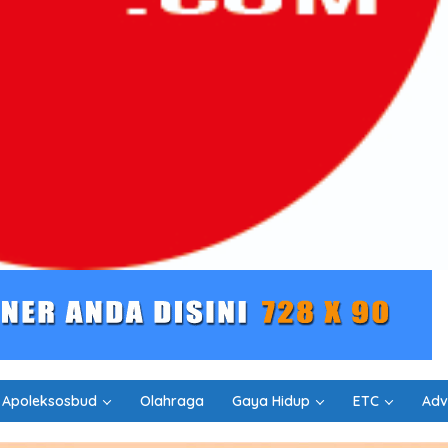
Apoleksosbud
Olahraga
Gaya Hidup
ETC
Adv