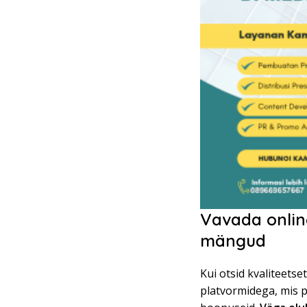
Vavada onlin
mängud
Kui otsid kvaliteets
platvormidega, mis p