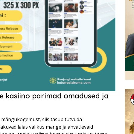
e kasiino parimad omadused ja
et mängukogemust, siis tasub tutvuda
akuvad laias valikus mänge ja ahvatlevaid