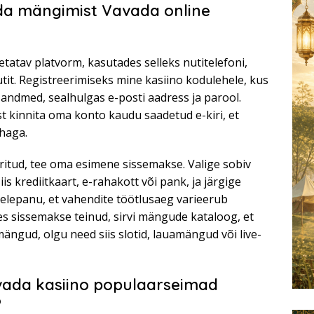
da mängimist Vavada online
tatav platvorm, kasutades selleks nutitelefoni,
utit. Registreerimiseks mine kasiino kodulehele, kus
andmed, sealhulgas e-posti aadress ja parool.
st kinnita oma konto kaudu saadetud e-kiri, et
haga.
ritud, tee oma esimene sissemakse. Valige sobiv
iis krediitkaart, e-rahakott või pank, ja järgige
elepanu, et vahendite töötlusaeg varieerub
les sissemakse teinud, sirvi mängude kataloog, et
ängud, olgu need siis slotid, lauamängud või live-
avada kasiino populaarseimad
?