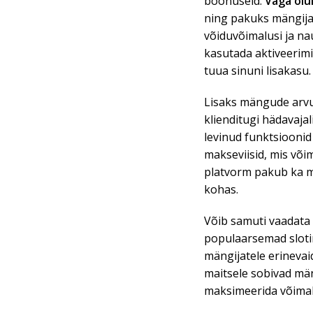
boonuseid.
Väga olu
ning pakuks mängija
võiduvõimalusi ja nau
kasutada aktiveerim
tuua sinuni lisakasu.
Lisaks mängude arvu
klienditugi hädavajal
levinud funktsioonid
makseviisid, mis võ
platvorm pakub ka mob
kohas.
Võib samuti vaadata
populaarsemad sloti
mängijatele erinevaid
maitsele sobivad män
maksimeerida võimalu