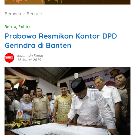
Beranda
Berita
Berita
,
Politik
Prabowo Resmikan Kantor DPD
Gerindra di Banten
Indonesia Koma
16 Maret 2019