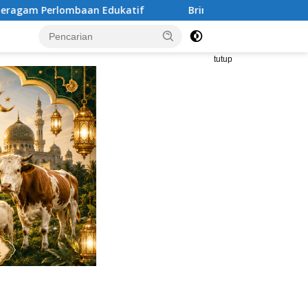
Brimob Polda Metro Jaya Bubarkan Balap Liar, Sembila
tutup