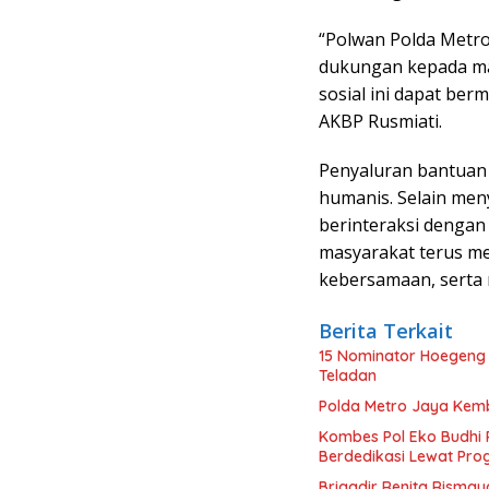
“Polwan Polda Metr
dukungan kepada mas
sosial ini dapat be
AKBP Rusmiati.
Penyaluran bantuan
humanis. Selain men
berinteraksi denga
masyarakat terus m
kebersamaan, serta
Berita Terkait
15 Nominator Hoegeng 
Teladan
Polda Metro Jaya Kemb
Kombes Pol Eko Budhi 
Berdedikasi Lewat Pro
Brigadir Renita Rismay