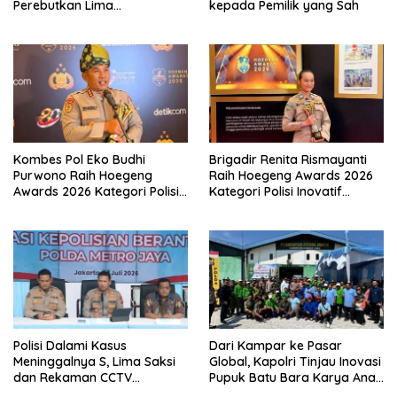
Perebutkan Lima
kepada Pemilik yang Sah
Penghargaan Polisi Teladan
Kombes Pol Eko Budhi
Brigadir Renita Rismayanti
Purwono Raih Hoegeng
Raih Hoegeng Awards 2026
Awards 2026 Kategori Polisi
Kategori Polisi Inovatif
Berdedikasi Lewat Program
Berkat Inovasi Digitalisasi
Green Policing
Data Kriminal Misi PBB
Polisi Dalami Kasus
Dari Kampar ke Pasar
Meninggalnya S, Lima Saksi
Global, Kapolri Tinjau Inovasi
dan Rekaman CCTV
Pupuk Batu Bara Karya Anak
Diperiksa
Bangsa