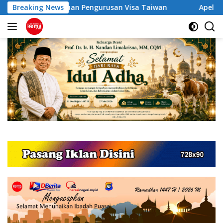
Langsung
Pengurusan Visa Taiwan
Breaking News
Apel Kebangsaan Jaga Jakarta
ke
konten