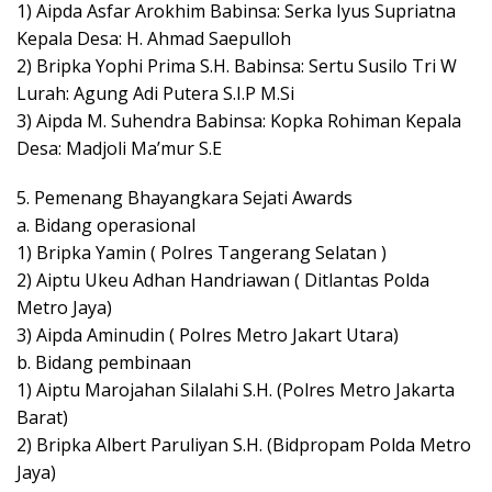
1) Aipda Asfar Arokhim Babinsa: Serka Iyus Supriatna
Kepala Desa: H. Ahmad Saepulloh
2) Bripka Yophi Prima S.H. Babinsa: Sertu Susilo Tri W
Lurah: Agung Adi Putera S.I.P M.Si
3) Aipda M. Suhendra Babinsa: Kopka Rohiman Kepala
Desa: Madjoli Ma’mur S.E
5. Pemenang Bhayangkara Sejati Awards
a. Bidang operasional
1) Bripka Yamin ( Polres Tangerang Selatan )
2) Aiptu Ukeu Adhan Handriawan ( Ditlantas Polda
Metro Jaya)
3) Aipda Aminudin ( Polres Metro Jakart Utara)
b. Bidang pembinaan
1) Aiptu Marojahan Silalahi S.H. (Polres Metro Jakarta
Barat)
2) Bripka Albert Paruliyan S.H. (Bidpropam Polda Metro
Jaya)