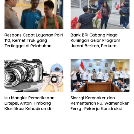
Respons Cepat Layanan Polri
Bank BRI Cabang Mega
110, Kernet Truk yang
Kuningan Gelar Program
Tertinggal di Pelabuhan
Jumat Berkah, Perkuat
Tanjung Priok Berhasil
Komitmen untuk Saling
Dipertemukan Kembali
Berbagi
dengan Sopir
Isu Mangkir Pemeriksaan
Sinergi Kemnaker dan
Ditepis, Anton Timbang
Kementerian PU, Wamenaker
Klarifikasi Kehadiran di
Ferry : Pekerja Konstruksi
Istana 31 Juli
Lokal Wajib Naik Kelas