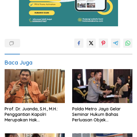
Baca Juga
Prof. Dr. Juanda, S.H., M.H.:
Polda Metro Jaya Gelar
Penggantian Kapolri
Seminar Hukum Bahas
Merupakan Hak
Perluasan Objek
Konstitusional Presiden,
Praperadilan dalam KUHAP
Namun Momentum Harus
Baru
Dipertimbangkan