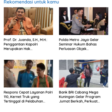
Rekomendasi untuk kamu
Prof. Dr. Juanda, S.H., M.H.:
Polda Metro Jaya Gelar
Penggantian Kapolri
Seminar Hukum Bahas
Merupakan Hak
Perluasan Objek
Konstitusional Presiden,
Praperadilan dalam KUHAP
Namun Momentum Harus
Baru
Dipertimbangkan
Respons Cepat Layanan Polri
Bank BRI Cabang Mega
110, Kernet Truk yang
Kuningan Gelar Program
Tertinggal di Pelabuhan
Jumat Berkah, Perkuat
Tanjung Priok Berhasil
Komitmen untuk Saling
Dipertemukan Kembali
Berbagi