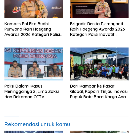
Kombes Pol Eko Budhi
Brigadir Renita Rismayanti
Purwono Raih Hoegeng
Raih Hoegeng Awards 2026
Awards 2026 Kategori Polisi
Kategori Polisi Inovatif
Berdedikasi Lewat Program
Berkat Inovasi Digitalisasi
Green Policing
Data Kriminal Misi PBB
Polisi Dalami Kasus
Dari Kampar ke Pasar
Meninggalnya S, Lima Saksi
Global, Kapolri Tinjau Inovasi
dan Rekaman CCTV
Pupuk Batu Bara Karya Anak
Diperiksa
Bangsa
Rekomendasi untuk kamu