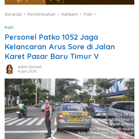
Beranda
Pemerintahan
Hankam
Polri
Polri
Personel Patko 1052 Jaga
Kelancaran Arus Sore di Jalan
Karet Pasar Baru Timur V
Indah Hamzah
4 Juni 2026