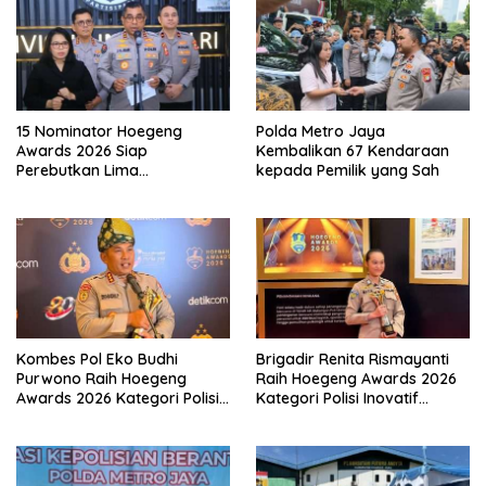
15 Nominator Hoegeng
Polda Metro Jaya
Awards 2026 Siap
Kembalikan 67 Kendaraan
Perebutkan Lima
kepada Pemilik yang Sah
Penghargaan Polisi Teladan
Kombes Pol Eko Budhi
Brigadir Renita Rismayanti
Purwono Raih Hoegeng
Raih Hoegeng Awards 2026
Awards 2026 Kategori Polisi
Kategori Polisi Inovatif
Berdedikasi Lewat Program
Berkat Inovasi Digitalisasi
Green Policing
Data Kriminal Misi PBB