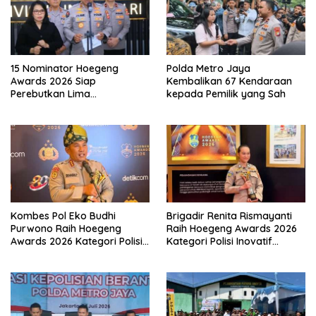
15 Nominator Hoegeng
Polda Metro Jaya
Awards 2026 Siap
Kembalikan 67 Kendaraan
Perebutkan Lima
kepada Pemilik yang Sah
Penghargaan Polisi Teladan
Kombes Pol Eko Budhi
Brigadir Renita Rismayanti
Purwono Raih Hoegeng
Raih Hoegeng Awards 2026
Awards 2026 Kategori Polisi
Kategori Polisi Inovatif
Berdedikasi Lewat Program
Berkat Inovasi Digitalisasi
Green Policing
Data Kriminal Misi PBB