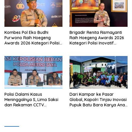
Kombes Pol Eko Budhi
Brigadir Renita Rismayanti
Purwono Raih Hoegeng
Raih Hoegeng Awards 2026
Awards 2026 Kategori Polisi
Kategori Polisi Inovatif
Berdedikasi Lewat Program
Berkat Inovasi Digitalisasi
Green Policing
Data Kriminal Misi PBB
Polisi Dalami Kasus
Dari Kampar ke Pasar
Meninggalnya S, Lima Saksi
Global, Kapolri Tinjau Inovasi
dan Rekaman CCTV
Pupuk Batu Bara Karya Anak
Diperiksa
Bangsa