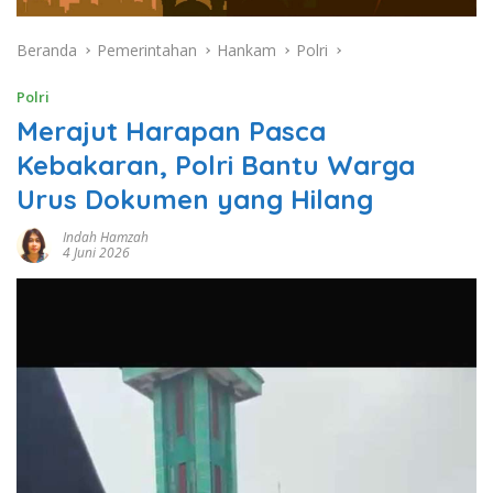
Beranda
Pemerintahan
Hankam
Polri
Polri
Merajut Harapan Pasca
Kebakaran, Polri Bantu Warga
Urus Dokumen yang Hilang
Indah Hamzah
4 Juni 2026