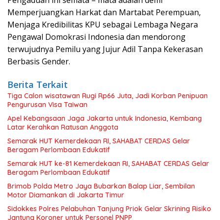
Pengaduan ini semata – mata adalah demi
Memperjuangkan Harkat dan Martabat Perempuan,
Menjaga Kredibilitas KPU sebagai Lembaga Negara
Pengawal Domokrasi Indonesia dan mendorong
terwujudnya Pemilu yang Jujur Adil Tanpa Kekerasan
Berbasis Gender.
Berita Terkait
Tiga Calon wisatawan Rugi Rp66 Juta, Jadi Korban Penipuan
Pengurusan Visa Taiwan
Apel Kebangsaan Jaga Jakarta untuk Indonesia, Kembang
Latar Kerahkan Ratusan Anggota
Semarak HUT Kemerdekaan RI, SAHABAT CERDAS Gelar
Beragam Perlombaan Edukatif
Semarak HUT ke-81 Kemerdekaan RI, SAHABAT CERDAS Gelar
Beragam Perlombaan Edukatif
Brimob Polda Metro Jaya Bubarkan Balap Liar, Sembilan
Motor Diamankan di Jakarta Timur
Sidokkes Polres Pelabuhan Tanjung Priok Gelar Skrining Risiko
Jantung Koroner untuk Personel PNPP