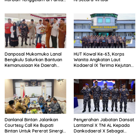
Ulee Lheue
Danposal Mukomuko Lanal
HUT Kowal Ke-63, Korps
Bengkulu Salurkan Bantuan
Wanita Angkatan Laut
Kemanusiaan Ke Daerah
Kodaeral IX Terima Kejutan
Terdampak Bencana di
Dari Polwan Polda Maluku
Sumatera Barat
Danlanal Bintan Jalankan
Penyerahan Jabatan Dansat
Courtesy Call Ke Bupati
Lantamal X TNI AL Kepada
Bintan Untuk Pererat Sinergi
Dankodaeral X Sebagai
Pemerintahan
Dampak Validasi Organisasi