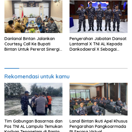
Danlanal Bintan Jalankan
Penyerahan Jabatan Dansat
Courtesy Call Ke Bupati
Lantamal X TNI AL Kepada
Bintan Untuk Pererat Sinergi
Dankodaeral X Sebagai
Pemerintahan
Dampak Validasi Organisasi
Rekomendasi untuk kamu
Tim Gabungan Basarnas dan
Lanal Bintan Ikuti Apel Khusus
Pos TNI AL Lampulo Temukan
Pengarahan Pangkoarmada
Korban Tenggelam di Pantai
RI Secara Virtual