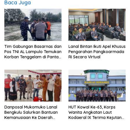
Baca Juga
Tim Gabungan Basarnas dan
Lanal Bintan Ikuti Apel Khusus
Pos TNI AL Lampulo Temukan
Pengarahan Pangkoarmada
Korban Tenggelam di Pantai
RI Secara Virtual
Ulee Lheue
Danposal Mukomuko Lanal
HUT Kowal Ke-63, Korps
Bengkulu Salurkan Bantuan
Wanita Angkatan Laut
Kemanusiaan Ke Daerah
Kodaeral IX Terima Kejutan
Terdampak Bencana di
Dari Polwan Polda Maluku
Sumatera Barat