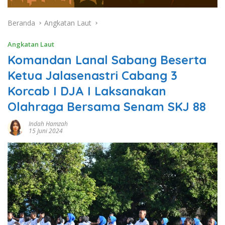
Beranda
Angkatan Laut
Angkatan Laut
Komandan Lanal Sabang Beserta
Ketua Jalasenastri Cabang 3
Korcab I DJA I Laksanakan
Olahraga Bersama Senam SKJ 88
Indah Hamzah
15 Juni 2024