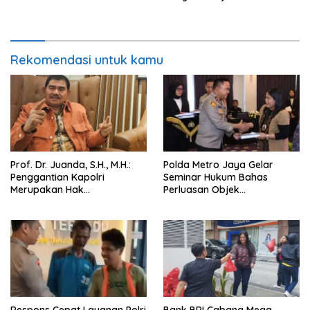
Istana 31 Juli
Lokal Wajib Naik Kelas
Rekomendasi untuk kamu
Prof. Dr. Juanda, S.H., M.H.:
Polda Metro Jaya Gelar
Penggantian Kapolri
Seminar Hukum Bahas
Merupakan Hak
Perluasan Objek
Konstitusional Presiden,
Praperadilan dalam KUHAP
Namun Momentum Harus
Baru
Dipertimbangkan
Respons Cepat Layanan Polri
Bank BRI Cabang Mega