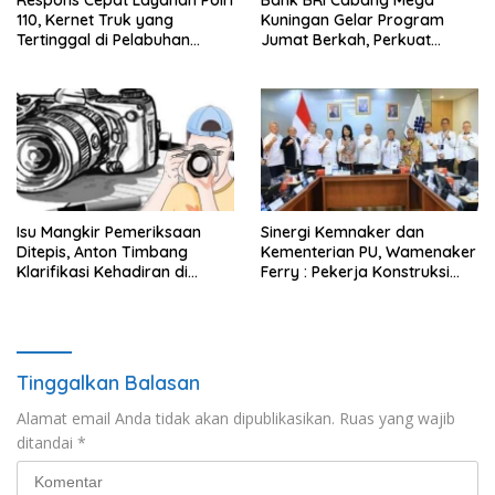
110, Kernet Truk yang
Kuningan Gelar Program
Tertinggal di Pelabuhan
Jumat Berkah, Perkuat
Tanjung Priok Berhasil
Komitmen untuk Saling
Dipertemukan Kembali
Berbagi
dengan Sopir
Isu Mangkir Pemeriksaan
Sinergi Kemnaker dan
Ditepis, Anton Timbang
Kementerian PU, Wamenaker
Klarifikasi Kehadiran di
Ferry : Pekerja Konstruksi
Istana 31 Juli
Lokal Wajib Naik Kelas
Tinggalkan Balasan
Alamat email Anda tidak akan dipublikasikan.
Ruas yang wajib
ditandai
*