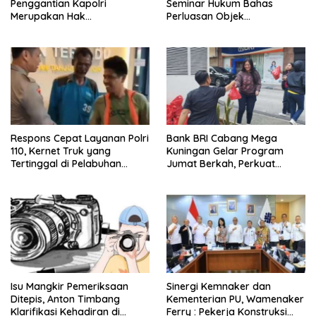
Penggantian Kapolri
Seminar Hukum Bahas
Merupakan Hak
Perluasan Objek
Konstitusional Presiden,
Praperadilan dalam KUHAP
Namun Momentum Harus
Baru
Dipertimbangkan
Respons Cepat Layanan Polri
Bank BRI Cabang Mega
110, Kernet Truk yang
Kuningan Gelar Program
Tertinggal di Pelabuhan
Jumat Berkah, Perkuat
Tanjung Priok Berhasil
Komitmen untuk Saling
Dipertemukan Kembali
Berbagi
dengan Sopir
Isu Mangkir Pemeriksaan
Sinergi Kemnaker dan
Ditepis, Anton Timbang
Kementerian PU, Wamenaker
Klarifikasi Kehadiran di
Ferry : Pekerja Konstruksi