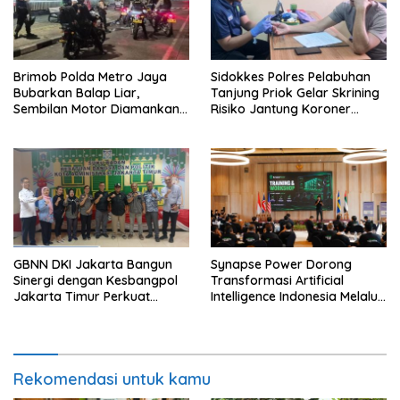
Brimob Polda Metro Jaya
Sidokkes Polres Pelabuhan
Bubarkan Balap Liar,
Tanjung Priok Gelar Skrining
Sembilan Motor Diamankan
Risiko Jantung Koroner
di Jakarta Timur
untuk Personel PNPP
GBNN DKI Jakarta Bangun
Synapse Power Dorong
Sinergi dengan Kesbangpol
Transformasi Artificial
Jakarta Timur Perkuat
Intelligence Indonesia Melalui
Wawasan Kebangsaan
Workshop AI Nasional
Rekomendasi untuk kamu