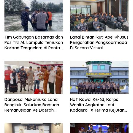
Tim Gabungan Basarnas dan
Lanal Bintan Ikuti Apel Khusus
Pos TNI AL Lampulo Temukan
Pengarahan Pangkoarmada
Korban Tenggelam di Pantai
RI Secara Virtual
Ulee Lheue
Danposal Mukomuko Lanal
HUT Kowal Ke-63, Korps
Bengkulu Salurkan Bantuan
Wanita Angkatan Laut
Kemanusiaan Ke Daerah
Kodaeral IX Terima Kejutan
Terdampak Bencana di
Dari Polwan Polda Maluku
Sumatera Barat