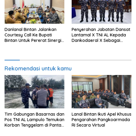
Danlanal Bintan Jalankan
Penyerahan Jabatan Dansat
Courtesy Call Ke Bupati
Lantamal X TNI AL Kepada
Bintan Untuk Pererat Sinergi
Dankodaeral X Sebagai
Pemerintahan
Dampak Validasi Organisasi
Rekomendasi untuk kamu
Tim Gabungan Basarnas dan
Lanal Bintan Ikuti Apel Khusus
Pos TNI AL Lampulo Temukan
Pengarahan Pangkoarmada
Korban Tenggelam di Pantai
RI Secara Virtual
Ulee Lheue