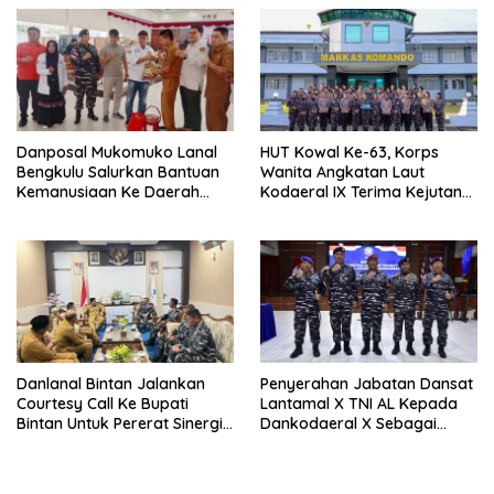
Danposal Mukomuko Lanal
HUT Kowal Ke-63, Korps
Bengkulu Salurkan Bantuan
Wanita Angkatan Laut
Kemanusiaan Ke Daerah
Kodaeral IX Terima Kejutan
Terdampak Bencana di
Dari Polwan Polda Maluku
Sumatera Barat
Danlanal Bintan Jalankan
Penyerahan Jabatan Dansat
Courtesy Call Ke Bupati
Lantamal X TNI AL Kepada
Bintan Untuk Pererat Sinergi
Dankodaeral X Sebagai
Pemerintahan
Dampak Validasi Organisasi