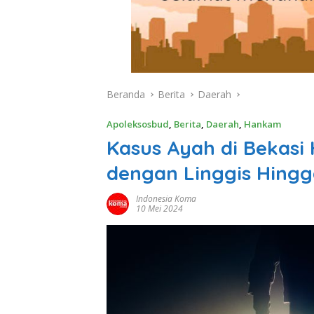
Beranda
Berita
Daerah
Apoleksosbud
,
Berita
,
Daerah
,
Hankam
Kasus Ayah di Bekas
dengan Linggis Hingg
Indonesia Koma
10 Mei 2024