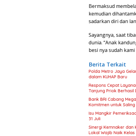
Bermaksud membela 
kemudian dihantamka
sadarkan diri dan la
Sayangnya, saat tib
dunia. “Anak kandung
besi nya sudah kami
Berita Terkait
Polda Metro Jaya Gela
dalam KUHAP Baru
Respons Cepat Layanan 
Tanjung Priok Berhasi
Bank BRI Cabang Mega
Komitmen untuk Saling
Isu Mangkir Pemeriksaa
31 Juli
Sinergi Kemnaker dan 
Lokal Wajib Naik Kelas