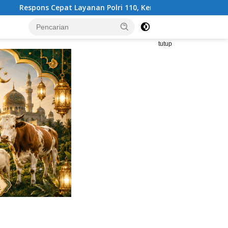
ri 110, Kernet Truk yang Tertinggal di Pelabuhan Tanjung Pri
tutup