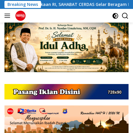
Langsung
aan RI, SAHABAT CERDAS Gelar Beragam Perlombaan Edukatif
Breaking News
ke
konten