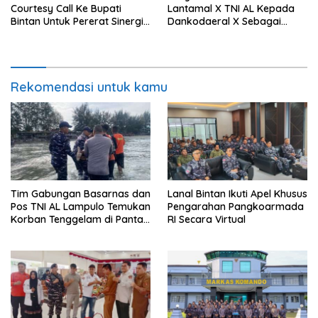
Courtesy Call Ke Bupati
Lantamal X TNI AL Kepada
Bintan Untuk Pererat Sinergi
Dankodaeral X Sebagai
Pemerintahan
Dampak Validasi Organisasi
Rekomendasi untuk kamu
Tim Gabungan Basarnas dan
Lanal Bintan Ikuti Apel Khusus
Pos TNI AL Lampulo Temukan
Pengarahan Pangkoarmada
Korban Tenggelam di Pantai
RI Secara Virtual
Ulee Lheue