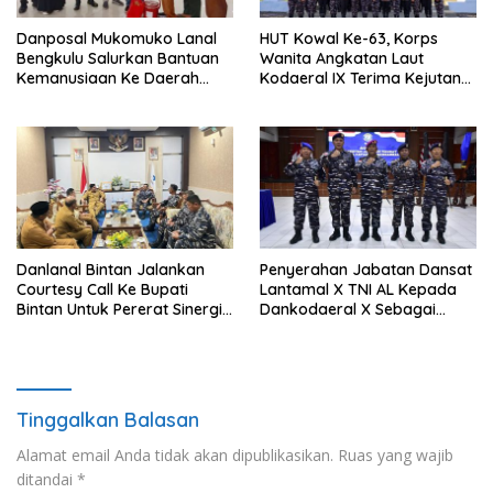
Danposal Mukomuko Lanal
HUT Kowal Ke-63, Korps
Bengkulu Salurkan Bantuan
Wanita Angkatan Laut
Kemanusiaan Ke Daerah
Kodaeral IX Terima Kejutan
Terdampak Bencana di
Dari Polwan Polda Maluku
Sumatera Barat
Danlanal Bintan Jalankan
Penyerahan Jabatan Dansat
Courtesy Call Ke Bupati
Lantamal X TNI AL Kepada
Bintan Untuk Pererat Sinergi
Dankodaeral X Sebagai
Pemerintahan
Dampak Validasi Organisasi
Tinggalkan Balasan
Alamat email Anda tidak akan dipublikasikan.
Ruas yang wajib
ditandai
*