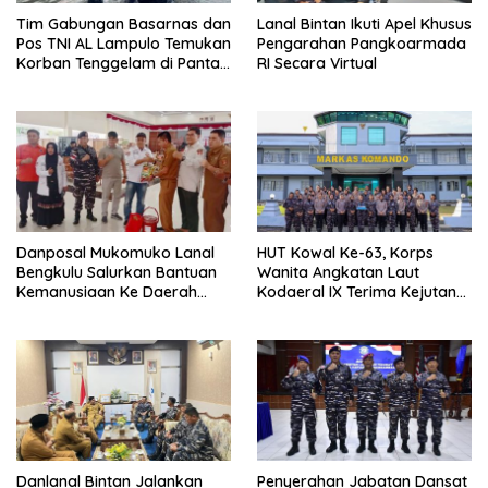
Tim Gabungan Basarnas dan
Lanal Bintan Ikuti Apel Khusus
Pos TNI AL Lampulo Temukan
Pengarahan Pangkoarmada
Korban Tenggelam di Pantai
RI Secara Virtual
Ulee Lheue
Danposal Mukomuko Lanal
HUT Kowal Ke-63, Korps
Bengkulu Salurkan Bantuan
Wanita Angkatan Laut
Kemanusiaan Ke Daerah
Kodaeral IX Terima Kejutan
Terdampak Bencana di
Dari Polwan Polda Maluku
Sumatera Barat
Danlanal Bintan Jalankan
Penyerahan Jabatan Dansat