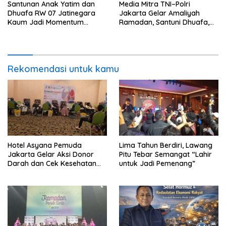
Santunan Anak Yatim dan
Media Mitra TNI–Polri
Dhuafa RW 07 Jatinegara
Jakarta Gelar Amaliyah
Kaum Jadi Momentum
Ramadan, Santuni Dhuafa,
Kebersamaan Ramadhan
Anak Yatim dan Insan Pers
Rekomendasi untuk kamu
Hotel Asyana Pemuda
Lima Tahun Berdiri, Lawang
Jakarta Gelar Aksi Donor
Pitu Tebar Semangat “Lahir
Darah dan Cek Kesehatan
untuk Jadi Pemenang”
Gratis