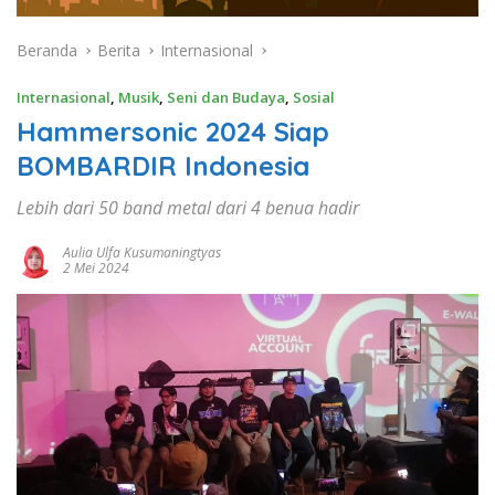
Beranda
Berita
Internasional
Internasional
,
Musik
,
Seni dan Budaya
,
Sosial
Hammersonic 2024 Siap
BOMBARDIR Indonesia
Lebih dari 50 band metal dari 4 benua hadir
Aulia Ulfa Kusumaningtyas
2 Mei 2024