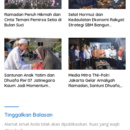
Ramadan Penuh Hikmah dan
Selat Hormuz dan
Cinta Temani Pemirsa Setia di
Kedaulatan Ekonomi Rakyat:
Bulan Suci
Strategi SBM Bangun
Kekuatan Nasional
Santunan Anak Yatim dan
Media Mitra TNI–Polri
Dhuafa RW 07 Jatinegara
Jakarta Gelar Amaliyah
Kaum Jadi Momentum
Ramadan, Santuni Dhuafa,
Kebersamaan Ramadhan
Anak Yatim dan Insan Pers
Tinggalkan Balasan
Alamat email Anda tidak akan dipublikasikan.
Ruas yang wajib