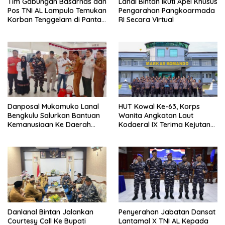
Tim Gabungan Basarnas dan
Lanal Bintan Ikuti Apel Khusus
Pos TNI AL Lampulo Temukan
Pengarahan Pangkoarmada
Korban Tenggelam di Pantai
RI Secara Virtual
Ulee Lheue
Danposal Mukomuko Lanal
HUT Kowal Ke-63, Korps
Bengkulu Salurkan Bantuan
Wanita Angkatan Laut
Kemanusiaan Ke Daerah
Kodaeral IX Terima Kejutan
Terdampak Bencana di
Dari Polwan Polda Maluku
Sumatera Barat
Danlanal Bintan Jalankan
Penyerahan Jabatan Dansat
Courtesy Call Ke Bupati
Lantamal X TNI AL Kepada