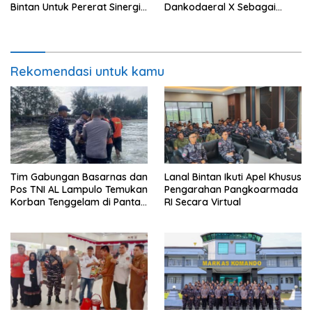
Bintan Untuk Pererat Sinergi
Dankodaeral X Sebagai
Pemerintahan
Dampak Validasi Organisasi
Rekomendasi untuk kamu
Tim Gabungan Basarnas dan
Lanal Bintan Ikuti Apel Khusus
Pos TNI AL Lampulo Temukan
Pengarahan Pangkoarmada
Korban Tenggelam di Pantai
RI Secara Virtual
Ulee Lheue