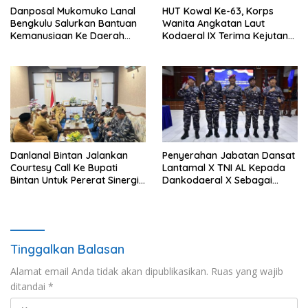
Danposal Mukomuko Lanal
HUT Kowal Ke-63, Korps
Bengkulu Salurkan Bantuan
Wanita Angkatan Laut
Kemanusiaan Ke Daerah
Kodaeral IX Terima Kejutan
Terdampak Bencana di
Dari Polwan Polda Maluku
Sumatera Barat
Danlanal Bintan Jalankan
Penyerahan Jabatan Dansat
Courtesy Call Ke Bupati
Lantamal X TNI AL Kepada
Bintan Untuk Pererat Sinergi
Dankodaeral X Sebagai
Pemerintahan
Dampak Validasi Organisasi
Tinggalkan Balasan
Alamat email Anda tidak akan dipublikasikan.
Ruas yang wajib
ditandai
*