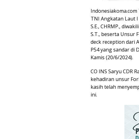
Indonesiakoma.com 
TNI Angkatan Laut I 
S.E., CHRMP., diwaki
S.T., beserta Unsur
deck reception dari 
P54 yang sandar di 
Kamis (20/6/2024).
CO INS Saryu CDR R
kehadiran unsur Fo
kasih telah menyemp
ini.