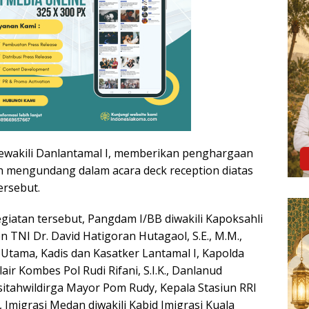
ewakili Danlantamal I, memberikan penghargaan
 mengundang dalam acara deck reception diatas
ersebut.
giatan tersebut, Pangdam I/BB diwakili Kapoksahli
 TNI Dr. David Hatigoran Hutagaol, S.E., M.M.,
 Utama, Kadis dan Kasatker Lantamal I, Kapolda
air Kombes Pol Rudi Rifani, S.I.K., Danlanud
sitahwildirga Mayor Pom Rudy, Kepala Stasiun RRI
Imigrasi Medan diwakili Kabid Imigrasi Kuala