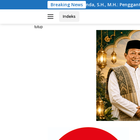
Langsung
 Juanda, S.H., M.H.: Penggantian Kapolri Merupakan Hak Kons
Breaking News
ke
konten
Indeks
tutup