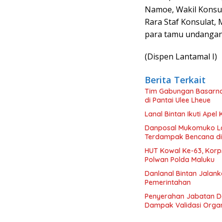
Namoe, Wakil Konsula
Rara Staf Konsulat,
para tamu undangan 
(Dispen Lantamal I)
Berita Terkait
Tim Gabungan Basarna
di Pantai Ulee Lheue
Lanal Bintan Ikuti Ape
Danposal Mukomuko La
Terdampak Bencana di
HUT Kowal Ke-63, Korp
Polwan Polda Maluku
Danlanal Bintan Jalanka
Pemerintahan
Penyerahan Jabatan D
Dampak Validasi Organ