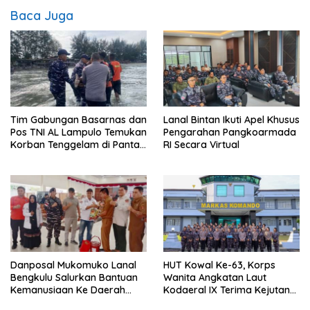
Baca Juga
Tim Gabungan Basarnas dan
Lanal Bintan Ikuti Apel Khusus
Pos TNI AL Lampulo Temukan
Pengarahan Pangkoarmada
Korban Tenggelam di Pantai
RI Secara Virtual
Ulee Lheue
Danposal Mukomuko Lanal
HUT Kowal Ke-63, Korps
Bengkulu Salurkan Bantuan
Wanita Angkatan Laut
Kemanusiaan Ke Daerah
Kodaeral IX Terima Kejutan
Terdampak Bencana di
Dari Polwan Polda Maluku