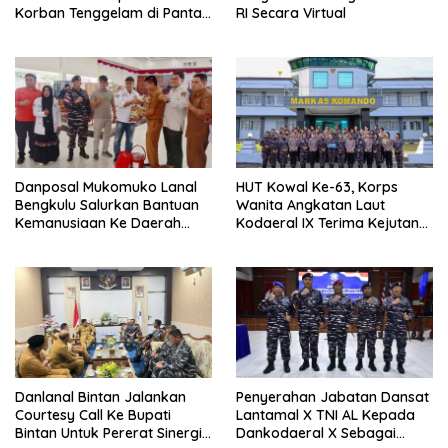
Korban Tenggelam di Pantai
RI Secara Virtual
Ulee Lheue
Danposal Mukomuko Lanal
HUT Kowal Ke-63, Korps
Bengkulu Salurkan Bantuan
Wanita Angkatan Laut
Kemanusiaan Ke Daerah
Kodaeral IX Terima Kejutan
Terdampak Bencana di
Dari Polwan Polda Maluku
Sumatera Barat
Danlanal Bintan Jalankan
Penyerahan Jabatan Dansat
Courtesy Call Ke Bupati
Lantamal X TNI AL Kepada
Bintan Untuk Pererat Sinergi
Dankodaeral X Sebagai