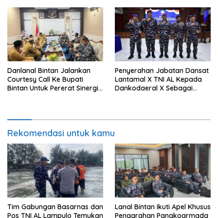
Sumatera Barat
Danlanal Bintan Jalankan
Penyerahan Jabatan Dansat
Courtesy Call Ke Bupati
Lantamal X TNI AL Kepada
Bintan Untuk Pererat Sinergi
Dankodaeral X Sebagai
Pemerintahan
Dampak Validasi Organisasi
Rekomendasi untuk kamu
Tim Gabungan Basarnas dan
Lanal Bintan Ikuti Apel Khusus
Pos TNI AL Lampulo Temukan
Pengarahan Pangkoarmada