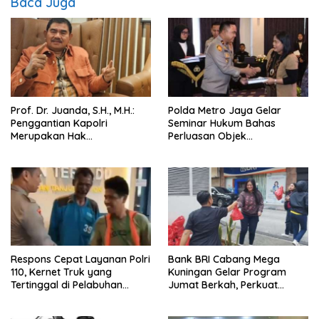
Baca Juga
Prof. Dr. Juanda, S.H., M.H.:
Polda Metro Jaya Gelar
Penggantian Kapolri
Seminar Hukum Bahas
Merupakan Hak
Perluasan Objek
Konstitusional Presiden,
Praperadilan dalam KUHAP
Namun Momentum Harus
Baru
Dipertimbangkan
Respons Cepat Layanan Polri
Bank BRI Cabang Mega
110, Kernet Truk yang
Kuningan Gelar Program
Tertinggal di Pelabuhan
Jumat Berkah, Perkuat
Tanjung Priok Berhasil
Komitmen untuk Saling
Dipertemukan Kembali
Berbagi