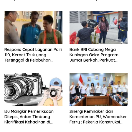
Konstitusional Presiden,
Praperadilan dalam KUHAP
Namun Momentum Harus
Baru
Dipertimbangkan
Respons Cepat Layanan Polri
Bank BRI Cabang Mega
110, Kernet Truk yang
Kuningan Gelar Program
Tertinggal di Pelabuhan
Jumat Berkah, Perkuat
Tanjung Priok Berhasil
Komitmen untuk Saling
Dipertemukan Kembali
Berbagi
dengan Sopir
Isu Mangkir Pemeriksaan
Sinergi Kemnaker dan
Ditepis, Anton Timbang
Kementerian PU, Wamenaker
Klarifikasi Kehadiran di
Ferry : Pekerja Konstruksi
Istana 31 Juli
Lokal Wajib Naik Kelas