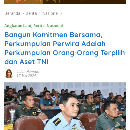
Beranda
Berita
Nasional
Angkatan Laut
,
Berita
,
Nasional
Bangun Komitmen Bersama,
Perkumpulan Perwira Adalah
Perkumpulan Orang-Orang Terpilih
dan Aset TNI
Indah Hamzah
17 Mei 2024