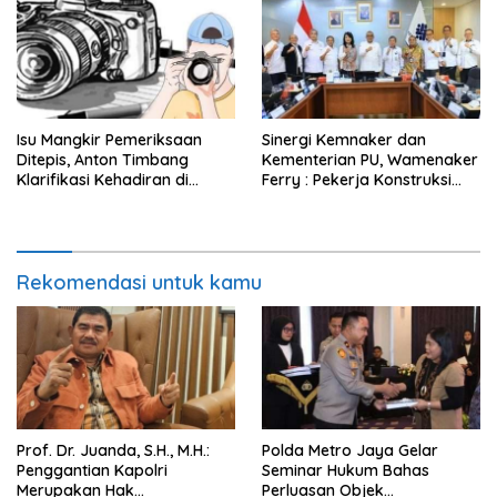
dengan Sopir
Isu Mangkir Pemeriksaan
Sinergi Kemnaker dan
Ditepis, Anton Timbang
Kementerian PU, Wamenaker
Klarifikasi Kehadiran di
Ferry : Pekerja Konstruksi
Istana 31 Juli
Lokal Wajib Naik Kelas
Rekomendasi untuk kamu
Prof. Dr. Juanda, S.H., M.H.:
Polda Metro Jaya Gelar
Penggantian Kapolri
Seminar Hukum Bahas
Merupakan Hak
Perluasan Objek