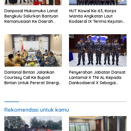
Danposal Mukomuko Lanal
HUT Kowal Ke-63, Korps
Bengkulu Salurkan Bantuan
Wanita Angkatan Laut
Kemanusiaan Ke Daerah
Kodaeral IX Terima Kejutan
Terdampak Bencana di
Dari Polwan Polda Maluku
Sumatera Barat
Danlanal Bintan Jalankan
Penyerahan Jabatan Dansat
Courtesy Call Ke Bupati
Lantamal X TNI AL Kepada
Bintan Untuk Pererat Sinergi
Dankodaeral X Sebagai
Pemerintahan
Dampak Validasi Organisasi
Rekomendasi untuk kamu