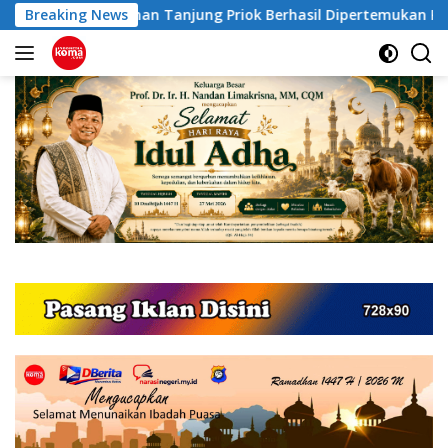
Langsung
han Tanjung Priok Berhasil Dipertemukan Kembali dengan Sopir
Breaking News
ke
konten