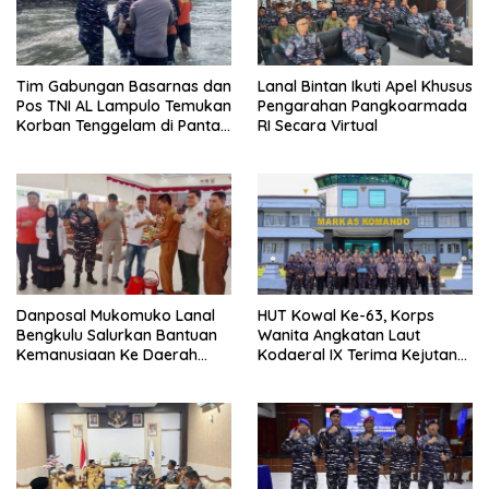
Tim Gabungan Basarnas dan
Lanal Bintan Ikuti Apel Khusus
Pos TNI AL Lampulo Temukan
Pengarahan Pangkoarmada
Korban Tenggelam di Pantai
RI Secara Virtual
Ulee Lheue
Danposal Mukomuko Lanal
HUT Kowal Ke-63, Korps
Bengkulu Salurkan Bantuan
Wanita Angkatan Laut
Kemanusiaan Ke Daerah
Kodaeral IX Terima Kejutan
Terdampak Bencana di
Dari Polwan Polda Maluku
Sumatera Barat