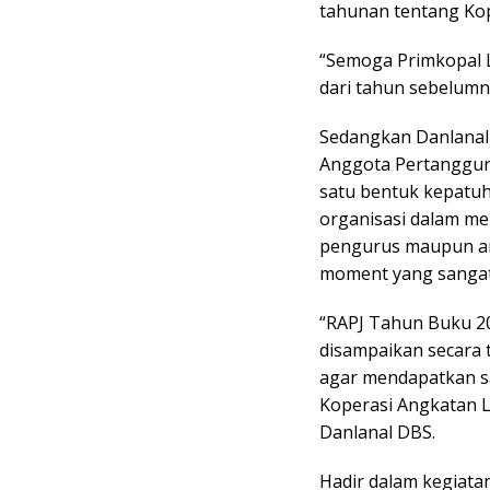
tahunan tentang Kop
“Semoga Primkopal L
dari tahun sebelumny
Sedangkan Danlanal
Anggota Pertanggun
satu bentuk kepatu
organisasi dalam me
pengurus maupun an
moment yang sangat
“RAPJ Tahun Buku 20
disampaikan secara t
agar mendapatkan s
Koperasi Angkatan 
Danlanal DBS.
Hadir dalam kegiata