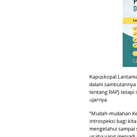
Kapuskopal Lantamal
dalam sambutannya 
tentang RAPJ tetapi 
ujarnya.
“Mudah-mudahan Keg
introspeksi bagi ki
mengetahui sampai s
usaha yang menjadi