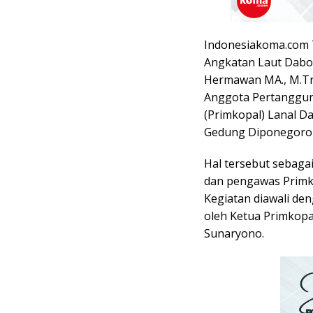
Indonesiakoma.com 
Angkatan Laut Dabo 
Hermawan MA., M.Tr
Anggota Pertanggun
(Primkopal) Lanal D
Gedung Diponegoro M
Hal tersebut sebaga
dan pengawas Primk
Kegiatan diawali de
oleh Ketua Primkopa
Sunaryono.