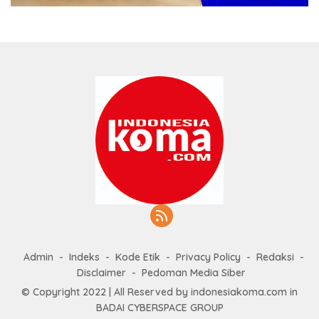
Admin
Indeks
Kode Etik
Privacy Policy
Redaksi
Disclaimer
Pedoman Media Siber
© Copyright 2022 | All Reserved by indonesiakoma.com in
BADAI CYBERSPACE GROUP