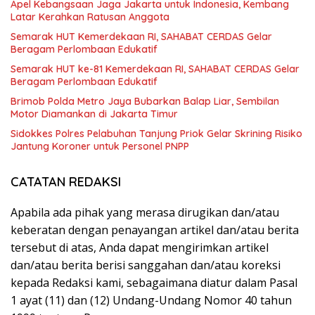
Apel Kebangsaan Jaga Jakarta untuk Indonesia, Kembang
Latar Kerahkan Ratusan Anggota
Semarak HUT Kemerdekaan RI, SAHABAT CERDAS Gelar
Beragam Perlombaan Edukatif
Semarak HUT ke-81 Kemerdekaan RI, SAHABAT CERDAS Gelar
Beragam Perlombaan Edukatif
Brimob Polda Metro Jaya Bubarkan Balap Liar, Sembilan
Motor Diamankan di Jakarta Timur
Sidokkes Polres Pelabuhan Tanjung Priok Gelar Skrining Risiko
Jantung Koroner untuk Personel PNPP
CATATAN REDAKSI
Apabila ada pihak yang merasa dirugikan dan/atau
keberatan dengan penayangan artikel dan/atau berita
tersebut di atas, Anda dapat mengirimkan artikel
dan/atau berita berisi sanggahan dan/atau koreksi
kepada Redaksi kami, sebagaimana diatur dalam Pasal
1 ayat (11) dan (12) Undang-Undang Nomor 40 tahun