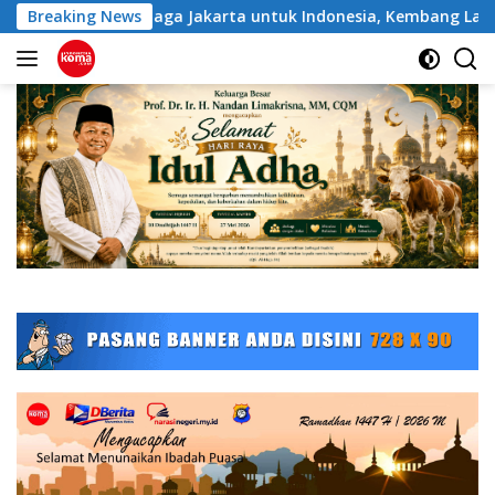
Langsung
rta untuk Indonesia, Kembang Latar Kerahkan Ratusan Anggot
Breaking News
ke
konten