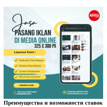
Преимущества и возможности ставок