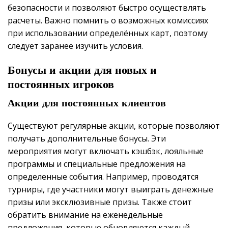
безопасности и позволяют быстро осуществлять
расчеты. Важно помнить о возможных комиссиях
при использовании определённых карт, поэтому
следует заранее изучить условия.
Бонусы и акции для новых и
постоянных игроков
Акции для постоянных клиентов
Существуют регулярные акции, которые позволяют
получать дополнительные бонусы. Эти
мероприятия могут включать кэшбэк, лояльные
программы и специальные предложения на
определенные события. Например, проводятся
турниры, где участники могут выиграть денежные
призы или эксклюзивные призы. Также стоит
обратить внимание на еженедельные
предложения, которые обновляются каждый