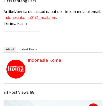
1999 tentang Pers.
Artikel/berita dimaksud dapat dikirimkan melalui email:
indonesiakoma01@gmail.com
.
Terima kasih.
______________________
About
Latest Posts
Indonesia Koma
Post Views:
88