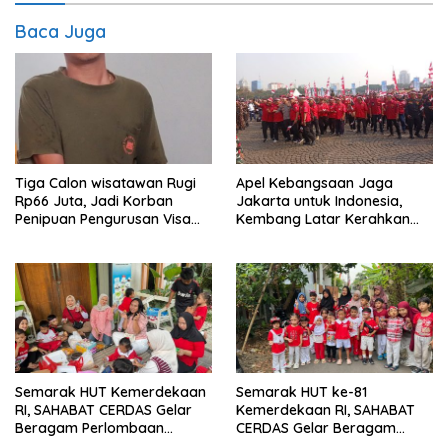
Baca Juga
Tiga Calon wisatawan Rugi
Apel Kebangsaan Jaga
Rp66 Juta, Jadi Korban
Jakarta untuk Indonesia,
Penipuan Pengurusan Visa
Kembang Latar Kerahkan
Taiwan
Ratusan Anggota
Semarak HUT Kemerdekaan
Semarak HUT ke-81
RI, SAHABAT CERDAS Gelar
Kemerdekaan RI, SAHABAT
Beragam Perlombaan
CERDAS Gelar Beragam
Edukatif
Perlombaan Edukatif