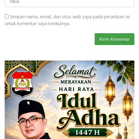
Simpan nama, email, dan situs web saya pada peramban ini
untuk komentar saya berikutnya.