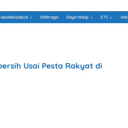
Apoleksosbud
Olahraga
Gaya Hidup
ETC
Adv
bersih Usai Pesta Rakyat di