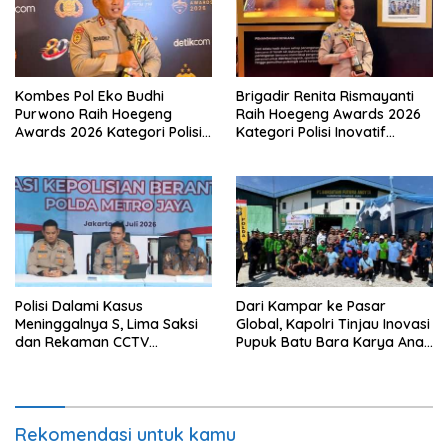
Kombes Pol Eko Budhi
Brigadir Renita Rismayanti
Purwono Raih Hoegeng
Raih Hoegeng Awards 2026
Awards 2026 Kategori Polisi
Kategori Polisi Inovatif
Berdedikasi Lewat Program
Berkat Inovasi Digitalisasi
Green Policing
Data Kriminal Misi PBB
Polisi Dalami Kasus
Dari Kampar ke Pasar
Meninggalnya S, Lima Saksi
Global, Kapolri Tinjau Inovasi
dan Rekaman CCTV
Pupuk Batu Bara Karya Anak
Diperiksa
Bangsa
Rekomendasi untuk kamu