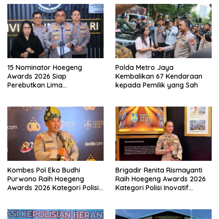
15 Nominator Hoegeng
Polda Metro Jaya
Awards 2026 Siap
Kembalikan 67 Kendaraan
Perebutkan Lima
kepada Pemilik yang Sah
Penghargaan Polisi Teladan
Kombes Pol Eko Budhi
Brigadir Renita Rismayanti
Purwono Raih Hoegeng
Raih Hoegeng Awards 2026
Awards 2026 Kategori Polisi
Kategori Polisi Inovatif
Berdedikasi Lewat Program
Berkat Inovasi Digitalisasi
Green Policing
Data Kriminal Misi PBB