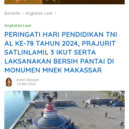
Beranda
Angkatan Laut
Angkatan Laut
PERINGATI HARI PENDIDIKAN TNI
AL KE-78 TAHUN 2024, PRAJURIT
SATLINLAMIL 3 IKUT SERTA
LAKSANAKAN BERSIH PANTAI DI
MONUMEN MNEK MAKASSAR
Indah Hamzah
14 Mei 2024