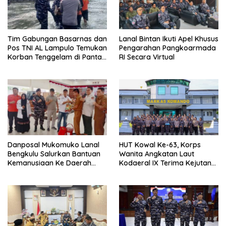
Tim Gabungan Basarnas dan
Lanal Bintan Ikuti Apel Khusus
Pos TNI AL Lampulo Temukan
Pengarahan Pangkoarmada
Korban Tenggelam di Pantai
RI Secara Virtual
Ulee Lheue
Danposal Mukomuko Lanal
HUT Kowal Ke-63, Korps
Bengkulu Salurkan Bantuan
Wanita Angkatan Laut
Kemanusiaan Ke Daerah
Kodaeral IX Terima Kejutan
Terdampak Bencana di
Dari Polwan Polda Maluku
Sumatera Barat