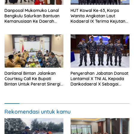
Danposal Mukomuko Lanal
HUT Kowal Ke-63, Korps
Bengkulu Salurkan Bantuan
Wanita Angkatan Laut
Kemanusiaan Ke Daerah
Kodaeral IX Terima Kejutan
Terdampak Bencana di
Dari Polwan Polda Maluku
Sumatera Barat
Danlanal Bintan Jalankan
Penyerahan Jabatan Dansat
Courtesy Call Ke Bupati
Lantamal X TNI AL Kepada
Bintan Untuk Pererat Sinergi
Dankodaeral X Sebagai
Pemerintahan
Dampak Validasi Organisasi
Rekomendasi untuk kamu