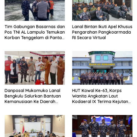
Tim Gabungan Basarnas dan
Lanal Bintan Ikuti Apel Khusus
Pos TNI AL Lampulo Temukan
Pengarahan Pangkoarmada
Korban Tenggelam di Pantai
RI Secara Virtual
Ulee Lheue
Danposal Mukomuko Lanal
HUT Kowal Ke-63, Korps
Bengkulu Salurkan Bantuan
Wanita Angkatan Laut
Kemanusiaan Ke Daerah
Kodaeral IX Terima Kejutan
Terdampak Bencana di
Dari Polwan Polda Maluku
Sumatera Barat