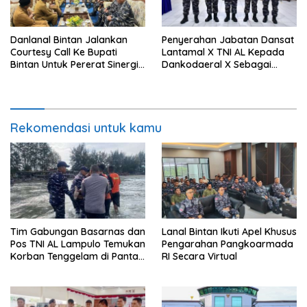
Danlanal Bintan Jalankan
Penyerahan Jabatan Dansat
Courtesy Call Ke Bupati
Lantamal X TNI AL Kepada
Bintan Untuk Pererat Sinergi
Dankodaeral X Sebagai
Pemerintahan
Dampak Validasi Organisasi
Rekomendasi untuk kamu
Tim Gabungan Basarnas dan
Lanal Bintan Ikuti Apel Khusus
Pos TNI AL Lampulo Temukan
Pengarahan Pangkoarmada
Korban Tenggelam di Pantai
RI Secara Virtual
Ulee Lheue