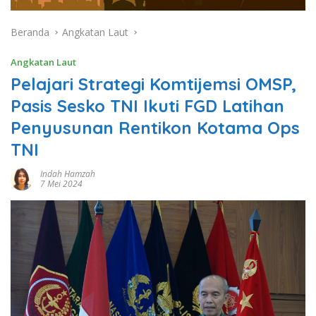
Beranda
Angkatan Laut
Angkatan Laut
Pelajari Strategi Komtijemsi OMSP,
Pasis Sesko TNI Ikuti FGD Latihan
Penyusunan Rentikon Kotama Ops
TNI
Indah Hamzah
7 Mei 2024