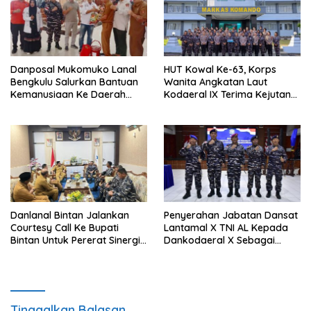
Danposal Mukomuko Lanal
HUT Kowal Ke-63, Korps
Bengkulu Salurkan Bantuan
Wanita Angkatan Laut
Kemanusiaan Ke Daerah
Kodaeral IX Terima Kejutan
Terdampak Bencana di
Dari Polwan Polda Maluku
Sumatera Barat
Danlanal Bintan Jalankan
Penyerahan Jabatan Dansat
Courtesy Call Ke Bupati
Lantamal X TNI AL Kepada
Bintan Untuk Pererat Sinergi
Dankodaeral X Sebagai
Pemerintahan
Dampak Validasi Organisasi
Tinggalkan Balasan