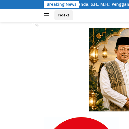
Langsung
 Dr. Juanda, S.H., M.H.: Penggantian Kapolri Merupakan Hak 
Breaking News
ke
konten
Indeks
tutup