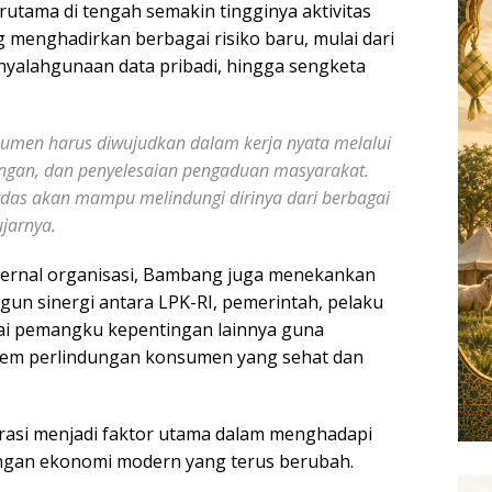
erutama di tengah semakin tingginya aktivitas
ng menghadirkan berbagai risiko baru, mulai dari
nyalahgunaan data pribadi, hingga sengketa
sumen harus diwujudkan dalam kerja nyata melalui
ngan, dan penyelesaian pengaduan masyarakat.
das akan mampu melindungi dirinya dari berbagai
ujarnya.
ternal organisasi, Bambang juga menekankan
n sinergi antara LPK-RI, pemerintah, pelaku
ai pemangku kepentingan lainnya guna
tem perlindungan konsumen yang sehat dan
rasi menjadi faktor utama dalam menghadapi
gan ekonomi modern yang terus berubah.