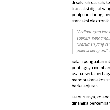
di seluruh daerah, t
transaksi digital ya
penipuan daring, pe
transaksi elektronik.
“Perlindungan kon
edukasi, pendampi
Konsumen yang cer
potensi kerugian,” 
Selain penguatan in
pentingnya membangu
usaha, serta berbag
menciptakan ekosis
berkelanjutan.
Menurutnya, kolabo
dinamika perkemban