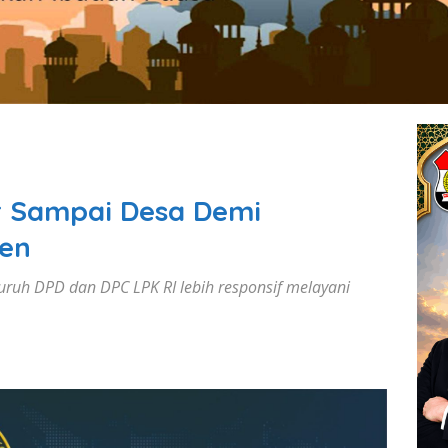
r Sampai Desa Demi
en
uruh DPD dan DPC LPK RI lebih responsif melayani