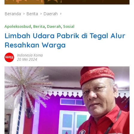
Beranda
Berita
Daerah
Apoleksosbud
,
Berita
,
Daerah
,
Sosial
Limbah Udara Pabrik di Tegal Alur
Resahkan Warga
Indonesia Koma
20 Mei 2024