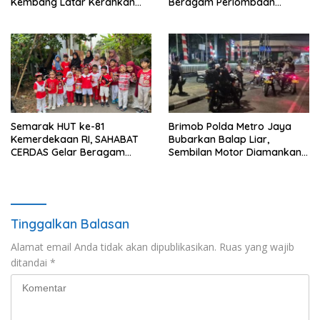
Kembang Latar Kerahkan
Beragam Perlombaan
Ratusan Anggota
Edukatif
Semarak HUT ke-81
Brimob Polda Metro Jaya
Kemerdekaan RI, SAHABAT
Bubarkan Balap Liar,
CERDAS Gelar Beragam
Sembilan Motor Diamankan
Perlombaan Edukatif
di Jakarta Timur
Tinggalkan Balasan
Alamat email Anda tidak akan dipublikasikan.
Ruas yang wajib
ditandai
*