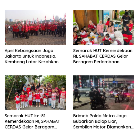
Warga Lewat Jaga Jakarta
Taiwan
On The Spot
Apel Kebangsaan Jaga
Semarak HUT Kemerdekaan
Jakarta untuk Indonesia,
RI, SAHABAT CERDAS Gelar
Kembang Latar Kerahkan
Beragam Perlombaan
Ratusan Anggota
Edukatif
Semarak HUT ke-81
Brimob Polda Metro Jaya
Kemerdekaan RI, SAHABAT
Bubarkan Balap Liar,
CERDAS Gelar Beragam
Sembilan Motor Diamankan
Perlombaan Edukatif
di Jakarta Timur