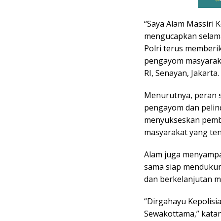
“Saya Alam Massiri K
mengucapkan selama
Polri terus memberi
pengayom masyarakat
RI, Senayan, Jakarta. 
Menurutnya, peran s
pengayom dan pelin
menyukseskan pemba
masyarakat yang tent
Alam juga menyampai
sama siap mendukung
dan berkelanjutan m
“Dirgahayu Kepolisi
Sewakottama,” katan