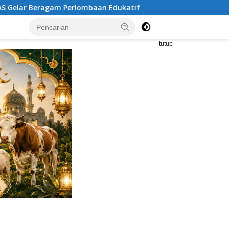
 Edukatif
Brimob Polda Metro Jaya Bubarkan Balap Lia
tutup