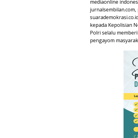
mediaonline indones
jurnalsembilan.com,
suarademokrasi.co.i
kepada Kepolisian Ne
Polri selalu member
pengayom masyarak