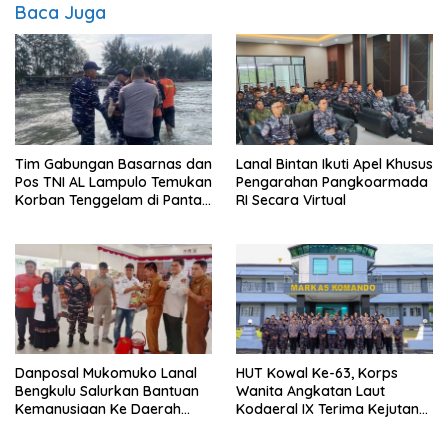
Baca Juga
Tim Gabungan Basarnas dan
Lanal Bintan Ikuti Apel Khusus
Pos TNI AL Lampulo Temukan
Pengarahan Pangkoarmada
Korban Tenggelam di Pantai
RI Secara Virtual
Ulee Lheue
Danposal Mukomuko Lanal
HUT Kowal Ke-63, Korps
Bengkulu Salurkan Bantuan
Wanita Angkatan Laut
Kemanusiaan Ke Daerah
Kodaeral IX Terima Kejutan
Terdampak Bencana di
Dari Polwan Polda Maluku
Sumatera Barat