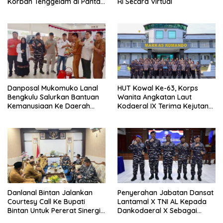
Korban Tenggelam di Pantai
RI Secara Virtual
Ulee Lheue
Danposal Mukomuko Lanal
HUT Kowal Ke-63, Korps
Bengkulu Salurkan Bantuan
Wanita Angkatan Laut
Kemanusiaan Ke Daerah
Kodaeral IX Terima Kejutan
Terdampak Bencana di
Dari Polwan Polda Maluku
Sumatera Barat
Danlanal Bintan Jalankan
Penyerahan Jabatan Dansat
Courtesy Call Ke Bupati
Lantamal X TNI AL Kepada
Bintan Untuk Pererat Sinergi
Dankodaeral X Sebagai
Pemerintahan
Dampak Validasi Organisasi