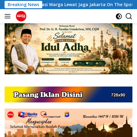
Langsung
rasi Warga Lewat Jaga Jakarta On The Spot
Breaking News
Tiga Calon
ke
konten