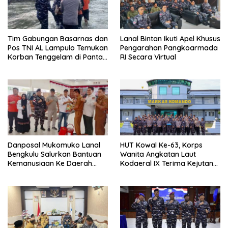
Tim Gabungan Basarnas dan
Lanal Bintan Ikuti Apel Khusus
Pos TNI AL Lampulo Temukan
Pengarahan Pangkoarmada
Korban Tenggelam di Pantai
RI Secara Virtual
Ulee Lheue
Danposal Mukomuko Lanal
HUT Kowal Ke-63, Korps
Bengkulu Salurkan Bantuan
Wanita Angkatan Laut
Kemanusiaan Ke Daerah
Kodaeral IX Terima Kejutan
Terdampak Bencana di
Dari Polwan Polda Maluku
Sumatera Barat