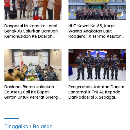
Danposal Mukomuko Lanal
HUT Kowal Ke-63, Korps
Bengkulu Salurkan Bantuan
Wanita Angkatan Laut
Kemanusiaan Ke Daerah
Kodaeral IX Terima Kejutan
Terdampak Bencana di
Dari Polwan Polda Maluku
Sumatera Barat
Danlanal Bintan Jalankan
Penyerahan Jabatan Dansat
Courtesy Call Ke Bupati
Lantamal X TNI AL Kepada
Bintan Untuk Pererat Sinergi
Dankodaeral X Sebagai
Pemerintahan
Dampak Validasi Organisasi
Tinggalkan Balasan