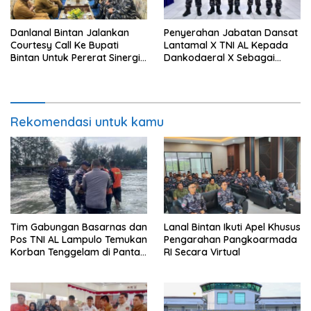
Danlanal Bintan Jalankan
Penyerahan Jabatan Dansat
Courtesy Call Ke Bupati
Lantamal X TNI AL Kepada
Bintan Untuk Pererat Sinergi
Dankodaeral X Sebagai
Pemerintahan
Dampak Validasi Organisasi
Rekomendasi untuk kamu
Tim Gabungan Basarnas dan
Lanal Bintan Ikuti Apel Khusus
Pos TNI AL Lampulo Temukan
Pengarahan Pangkoarmada
Korban Tenggelam di Pantai
RI Secara Virtual
Ulee Lheue