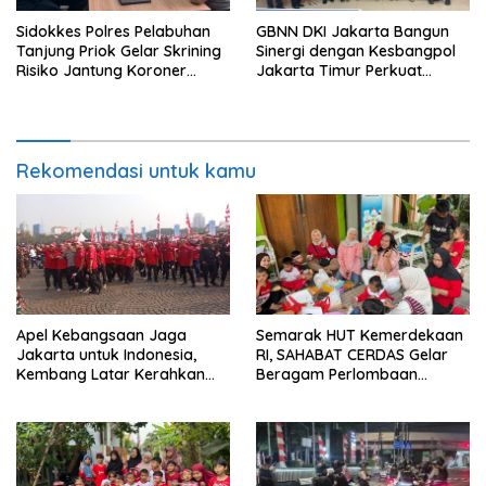
Sidokkes Polres Pelabuhan
GBNN DKI Jakarta Bangun
Tanjung Priok Gelar Skrining
Sinergi dengan Kesbangpol
Risiko Jantung Koroner
Jakarta Timur Perkuat
untuk Personel PNPP
Wawasan Kebangsaan
Rekomendasi untuk kamu
Apel Kebangsaan Jaga
Semarak HUT Kemerdekaan
Jakarta untuk Indonesia,
RI, SAHABAT CERDAS Gelar
Kembang Latar Kerahkan
Beragam Perlombaan
Ratusan Anggota
Edukatif