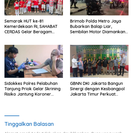
Semarak HUT ke-81
Brimob Polda Metro Jaya
Kemerdekaan RI, SAHABAT
Bubarkan Balap Liar,
CERDAS Gelar Beragam
Sembilan Motor Diamankan
Perlombaan Edukatif
di Jakarta Timur
Sidokkes Polres Pelabuhan
GBNN DKI Jakarta Bangun
Tanjung Priok Gelar Skrining
Sinergi dengan Kesbangpol
Risiko Jantung Koroner
Jakarta Timur Perkuat
untuk Personel PNPP
Wawasan Kebangsaan
Tinggalkan Balasan