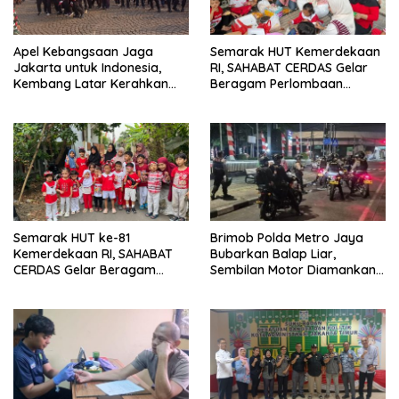
Apel Kebangsaan Jaga
Semarak HUT Kemerdekaan
Jakarta untuk Indonesia,
RI, SAHABAT CERDAS Gelar
Kembang Latar Kerahkan
Beragam Perlombaan
Ratusan Anggota
Edukatif
Semarak HUT ke-81
Brimob Polda Metro Jaya
Kemerdekaan RI, SAHABAT
Bubarkan Balap Liar,
CERDAS Gelar Beragam
Sembilan Motor Diamankan
Perlombaan Edukatif
di Jakarta Timur