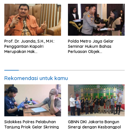
Prof. Dr. Juanda, S.H., M.H.:
Polda Metro Jaya Gelar
Penggantian Kapolri
Seminar Hukum Bahas
Merupakan Hak
Perluasan Objek
Konstitusional Presiden,
Praperadilan dalam KUHAP
Namun Momentum Harus
Baru
Dipertimbangkan
Rekomendasi untuk kamu
Sidokkes Polres Pelabuhan
GBNN DKI Jakarta Bangun
Tanjung Priok Gelar Skrining
Sinergi dengan Kesbangpol