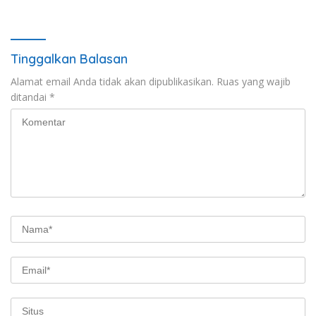
Konstitusional Presiden,
Praperadilan dalam KUHAP
Namun Momentum Harus
Baru
Dipertimbangkan
Tinggalkan Balasan
Alamat email Anda tidak akan dipublikasikan.
Ruas yang wajib
ditandai
*