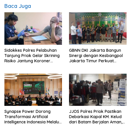
Baca Juga
Sidokkes Polres Pelabuhan
GBNN DKI Jakarta Bangun
Tanjung Priok Gelar Skrining
Sinergi dengan Kesbangpol
Risiko Jantung Koroner
Jakarta Timur Perkuat
untuk Personel PNPP
Wawasan Kebangsaan
Synapse Power Dorong
JJOS Polres Priok Pastikan
Transformasi Artificial
Debarkasi Kapal KM. Kelud
Intelligence Indonesia Melalui
dari Batam Berjalan Aman,
Workshop AI Nasional
Tertib, dan Lancar