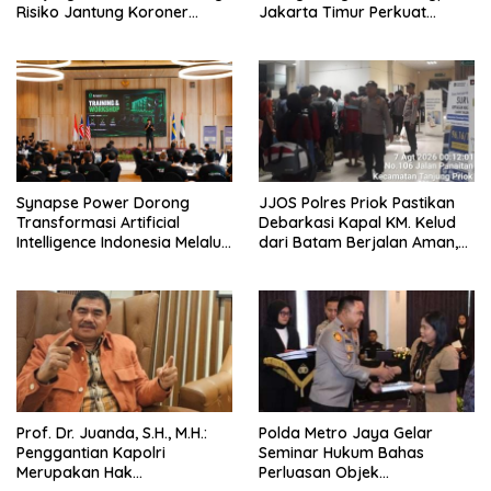
Risiko Jantung Koroner
Jakarta Timur Perkuat
untuk Personel PNPP
Wawasan Kebangsaan
Synapse Power Dorong
JJOS Polres Priok Pastikan
Transformasi Artificial
Debarkasi Kapal KM. Kelud
Intelligence Indonesia Melalui
dari Batam Berjalan Aman,
Workshop AI Nasional
Tertib, dan Lancar
Prof. Dr. Juanda, S.H., M.H.:
Polda Metro Jaya Gelar
Penggantian Kapolri
Seminar Hukum Bahas
Merupakan Hak
Perluasan Objek