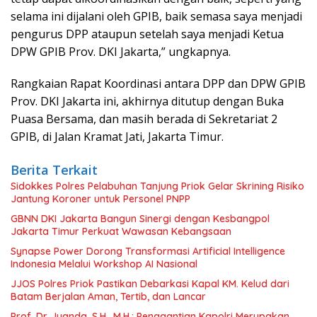
selama ini dijalani oleh GPIB, baik semasa saya menjadi
pengurus DPP ataupun setelah saya menjadi Ketua
DPW GPIB Prov. DKI Jakarta,” ungkapnya.
Rangkaian Rapat Koordinasi antara DPP dan DPW GPIB
Prov. DKI Jakarta ini, akhirnya ditutup dengan Buka
Puasa Bersama, dan masih berada di Sekretariat 2
GPIB, di Jalan Kramat Jati, Jakarta Timur.
Berita Terkait
Sidokkes Polres Pelabuhan Tanjung Priok Gelar Skrining Risiko
Jantung Koroner untuk Personel PNPP
GBNN DKI Jakarta Bangun Sinergi dengan Kesbangpol
Jakarta Timur Perkuat Wawasan Kebangsaan
Synapse Power Dorong Transformasi Artificial Intelligence
Indonesia Melalui Workshop AI Nasional
JJOS Polres Priok Pastikan Debarkasi Kapal KM. Kelud dari
Batam Berjalan Aman, Tertib, dan Lancar
Prof. Dr. Juanda, S.H., M.H.: Penggantian Kapolri Merupakan