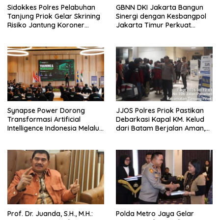
Sidokkes Polres Pelabuhan
GBNN DKI Jakarta Bangun
Tanjung Priok Gelar Skrining
Sinergi dengan Kesbangpol
Risiko Jantung Koroner
Jakarta Timur Perkuat
untuk Personel PNPP
Wawasan Kebangsaan
Synapse Power Dorong
JJOS Polres Priok Pastikan
Transformasi Artificial
Debarkasi Kapal KM. Kelud
Intelligence Indonesia Melalui
dari Batam Berjalan Aman,
Workshop AI Nasional
Tertib, dan Lancar
Prof. Dr. Juanda, S.H., M.H.:
Polda Metro Jaya Gelar