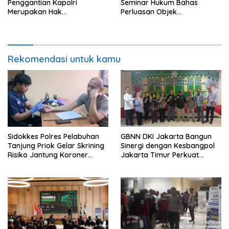
Penggantian Kapolri
Seminar Hukum Bahas
Merupakan Hak
Perluasan Objek
Konstitusional Presiden,
Praperadilan dalam KUHAP
Namun Momentum Harus
Baru
Dipertimbangkan
Rekomendasi untuk kamu
Sidokkes Polres Pelabuhan
GBNN DKI Jakarta Bangun
Tanjung Priok Gelar Skrining
Sinergi dengan Kesbangpol
Risiko Jantung Koroner
Jakarta Timur Perkuat
untuk Personel PNPP
Wawasan Kebangsaan