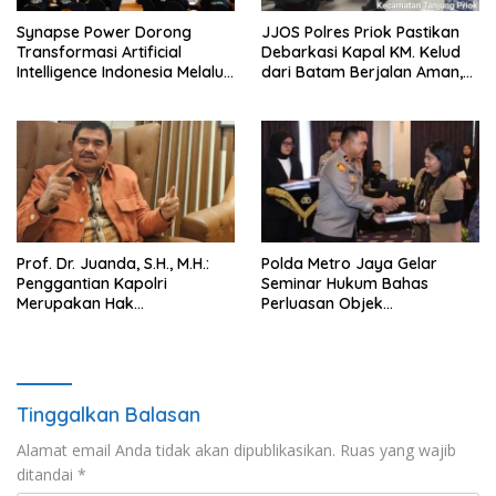
Synapse Power Dorong
JJOS Polres Priok Pastikan
Transformasi Artificial
Debarkasi Kapal KM. Kelud
Intelligence Indonesia Melalui
dari Batam Berjalan Aman,
Workshop AI Nasional
Tertib, dan Lancar
Prof. Dr. Juanda, S.H., M.H.:
Polda Metro Jaya Gelar
Penggantian Kapolri
Seminar Hukum Bahas
Merupakan Hak
Perluasan Objek
Konstitusional Presiden,
Praperadilan dalam KUHAP
Namun Momentum Harus
Baru
Dipertimbangkan
Tinggalkan Balasan
Alamat email Anda tidak akan dipublikasikan.
Ruas yang wajib
ditandai
*