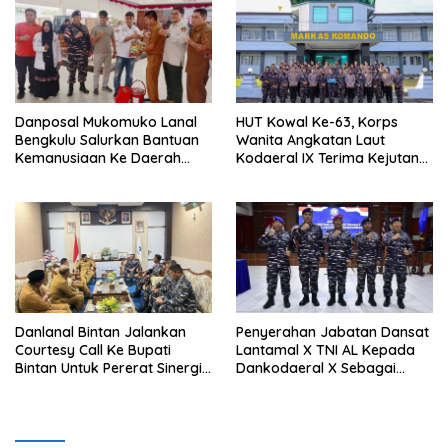
Danposal Mukomuko Lanal
HUT Kowal Ke-63, Korps
Bengkulu Salurkan Bantuan
Wanita Angkatan Laut
Kemanusiaan Ke Daerah
Kodaeral IX Terima Kejutan
Terdampak Bencana di
Dari Polwan Polda Maluku
Sumatera Barat
Danlanal Bintan Jalankan
Penyerahan Jabatan Dansat
Courtesy Call Ke Bupati
Lantamal X TNI AL Kepada
Bintan Untuk Pererat Sinergi
Dankodaeral X Sebagai
Pemerintahan
Dampak Validasi Organisasi