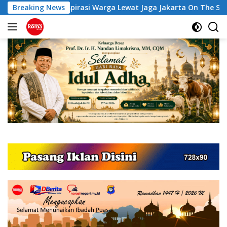
Langsung
rga Lewat Jaga Jakarta On The Spot
Breaking News
Tiga Calon wisataw
ke
konten