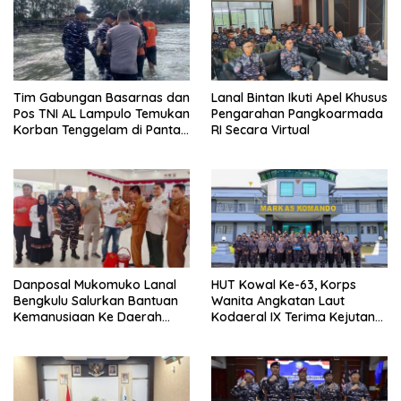
Tim Gabungan Basarnas dan
Lanal Bintan Ikuti Apel Khusus
Pos TNI AL Lampulo Temukan
Pengarahan Pangkoarmada
Korban Tenggelam di Pantai
RI Secara Virtual
Ulee Lheue
Danposal Mukomuko Lanal
HUT Kowal Ke-63, Korps
Bengkulu Salurkan Bantuan
Wanita Angkatan Laut
Kemanusiaan Ke Daerah
Kodaeral IX Terima Kejutan
Terdampak Bencana di
Dari Polwan Polda Maluku
Sumatera Barat