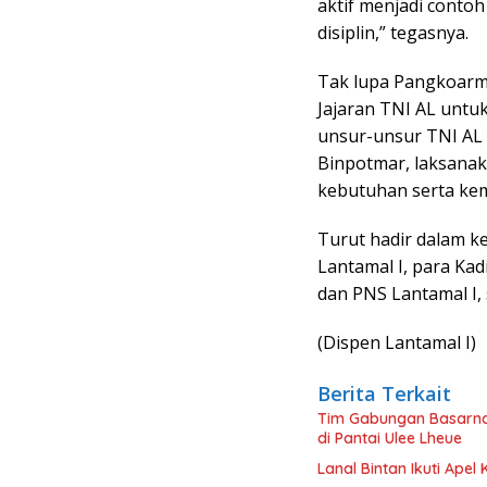
aktif menjadi conto
disiplin,” tegasnya.
Tak lupa Pangkoarm
Jajaran TNI AL unt
unsur-unsur TNI AL 
Binpotmar, laksana
kebutuhan serta k
Turut hadir dalam k
Lantamal I, para Kad
dan PNS Lantamal I, 
(Dispen Lantamal I)
Berita Terkait
Tim Gabungan Basarna
di Pantai Ulee Lheue
Lanal Bintan Ikuti Ape