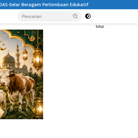
 Edukatif
Brimob Polda Metro Jaya Bubarkan Balap Lia
tutup