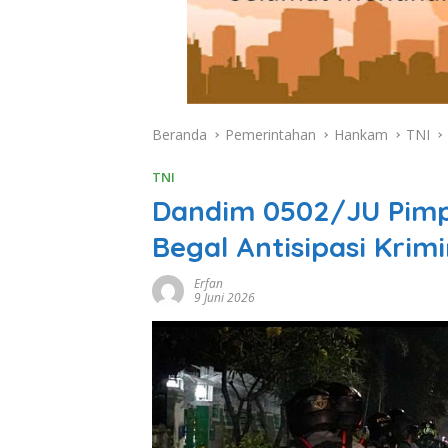
Beranda
Pemerintahan
Hankam
TNI
TNI
Dandim 0502/JU Pimp
Begal Antisipasi Krimi
Erfan
9 Juni 2026