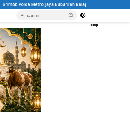
arkan Balap Liar, Sembilan Motor Diamankan di Jakarta Timur
tutup