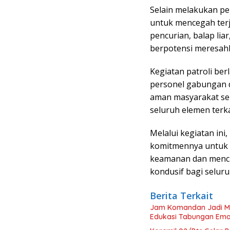
Selain melakukan pem
untuk mencegah terja
pencurian, balap li
berpotensi meresah
Kegiatan patroli be
personel gabungan 
aman masyarakat sek
seluruh elemen terka
Melalui kegiatan in
komitmennya untuk t
keamanan dan mencip
kondusif bagi seluru
Berita Terkait
Jam Komandan Jadi Mom
Edukasi Tabungan Ema