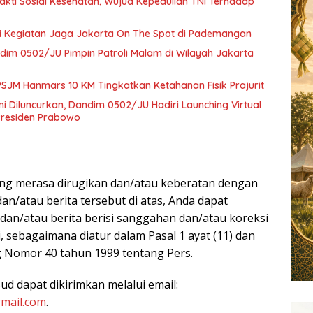
akti Sosial Kesehatan, Wujud Kepedulian TNI Terhadap
i Kegiatan Jaga Jakarta On The Spot di Pademangan
ndim 0502/JU Pimpin Patroli Malam di Wilayah Jakarta
SJM Hanmars 10 KM Tingkatkan Ketahanan Fisik Prajurit
Diluncurkan, Dandim 0502/JU Hadiri Launching Virtual
 Presiden Prabowo
I
ang merasa dirugikan dan/atau keberatan dengan
an/atau berita tersebut di atas, Anda dapat
 dan/atau berita berisi sanggahan dan/atau koreksi
 sebagaimana diatur dalam Pasal 1 ayat (11) dan
 Nomor 40 tahun 1999 tentang Pers.
sud dapat dikirimkan melalui email:
mail.com
.