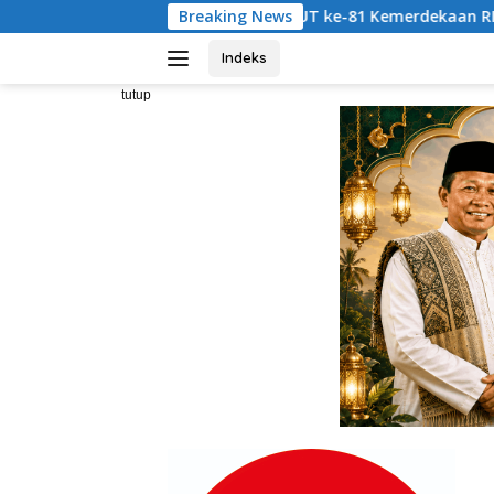
Langsung
arak HUT ke-81 Kemerdekaan RI, SAHABAT CERDAS Gelar Bera
Breaking News
ke
konten
Indeks
tutup