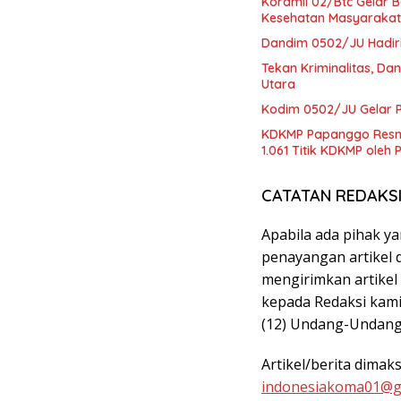
Koramil 02/Btc Gelar B
Kesehatan Masyarakat
Dandim 0502/JU Hadir
Tekan Kriminalitas, Da
Utara
Kodim 0502/JU Gelar P
KDKMP Papanggo Resmi 
1.061 Titik KDKMP oleh
CATATAN REDAKS
Apabila ada pihak y
penayangan artikel d
mengirimkan artikel
kepada Redaksi kami,
(12) Undang-Undang
Artikel/berita dimak
indonesiakoma01@g