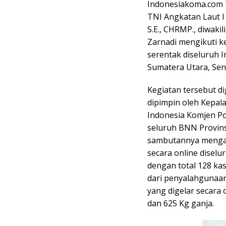
Indonesiakoma.com 
TNI Angkatan Laut I 
S.E., CHRMP., diwaki
Zarnadi mengikuti 
serentak diseluruh 
Sumatera Utara, Seni
Kegiatan tersebut di
dipimpin oleh Kepal
Indonesia Komjen Pol 
seluruh BNN Provins
sambutannya menga
secara online disel
dengan total 128 ka
dari penyalahgunaan
yang digelar secara o
dan 625 Kg ganja.