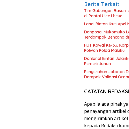
Berita Terkait
Tim Gabungan Basarna
di Pantai Ulee Lheue
Lanal Bintan Ikuti Ape
Danposal Mukomuko La
Terdampak Bencana di
HUT Kowal Ke-63, Korp
Polwan Polda Maluku
Danlanal Bintan Jalanka
Pemerintahan
Penyerahan Jabatan D
Dampak Validasi Organ
CATATAN REDAKS
Apabila ada pihak y
penayangan artikel d
mengirimkan artikel
kepada Redaksi kami,