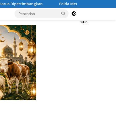
 Metro Jaya Gelar Seminar Hukum Bahas Perluasan Objek Prape
tutup