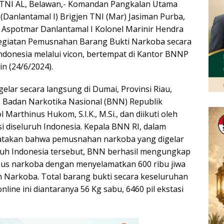
TNI AL, Belawan,- Komandan Pangkalan Utama
(Danlantamal I) Brigjen TNI (Mar) Jasiman Purba,
li Aspotmar Danlantamal I Kolonel Marinir Hendra
kegiatan Pemusnahan Barang Bukti Narkoba secara
Indonesia melalui vicon, bertempat di Kantor BNNP
n (24/6/2024).
gelar secara langsung di Dumai, Provinsi Riau,
a Badan Narkotika Nasional (BNN) Republik
Marthinus Hukom, S.I.K., M.Si., dan diikuti oleh
i diseluruh Indonesia. Kepala BNN RI, dalam
takan bahwa pemusnahan narkoba yang digelar
uruh Indonesia tersebut, BNN berhasil mengungkap
sus narkoba dengan menyelamatkan 600 ribu jiwa
 Narkoba. Total barang bukti secara keseluruhan
nline ini diantaranya 56 Kg sabu, 6460 pil ekstasi